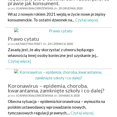
prawie jak konsument.
przez
JOANNA BIAŁOBRZEWSKA
dn.
29 GRUDNIA 2020
Wraz z nowym rokiem 2021 wejdą w życie nowe przepisy
konsumenckie. To ostatni dzwonek na...
Czytaj więcej
Prawo cytatu
przez
KATARZYNA FERET
dn.
23 CZERWCA 2020
Zasadą jest, że aby skorzystać z utworu będącego
własnością innej osoby konieczne jest uzyskanie jej...
Czytaj więcej
Koronawirus – epidemia, choroba,
kwarantanna, zamknięte szkoły i co dalej?
przez
JOANNA BIAŁOBRZEWSKA
dn.
18 MARCA 2020
Obecna sytuacja – epidemia koronawirusa – wymusiła na
polskim ustawodawcy wprowadzanie nowych,
tymczasowych regulacji prawnych....
Czytaj więcej