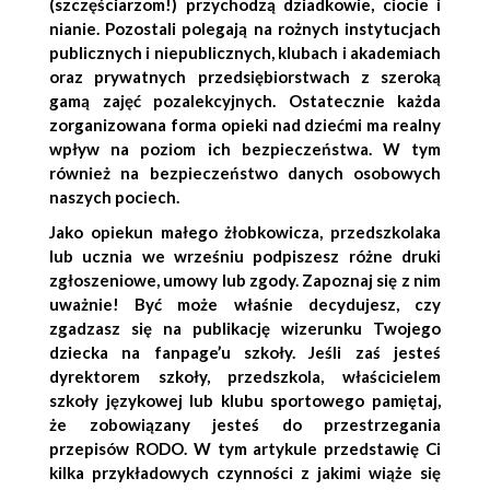
(szczęściarzom!) przychodzą dziadkowie, ciocie i
nianie. Pozostali polegają na rożnych instytucjach
publicznych i niepublicznych, klubach i akademiach
oraz prywatnych przedsiębiorstwach
z szeroką
gamą zajęć pozalekcyjnych.
Ostatecznie każda
zorganizowana forma opieki nad dziećmi ma realny
wpływ na poziom ich bezpieczeństwa. W tym
również na bezpieczeństwo danych osobowych
naszych pociech.
Jako opiekun małego żłobkowicza, przedszkolaka
lub ucznia we wrześniu podpiszesz różne druki
zgłoszeniowe, umowy lub zgody. Zapoznaj się z nim
uważnie! Być może właśnie decydujesz, czy
zgadzasz się na publikację wizerunku Twojego
dziecka na fanpage’u szkoły.
Jeśli zaś jesteś
dyrektorem szkoły, przedszkola, właścicielem
szkoły językowej lub klubu sportowego pamiętaj,
że zobowiązany jesteś do przestrzegania
przepisów RODO. W tym artykule przedstawię Ci
kilka przykładowych czynności z jakimi wiąże się