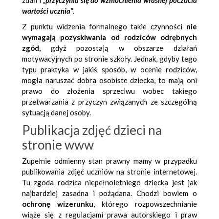
zdań i
„
przyczynia się do wzmocnienia własnej poczucia
wartości ucznia”
.
Z punktu widzenia formalnego takie czynności
nie
wymagają pozyskiwania od rodziców odrębnych
zgód,
gdyż pozostają w obszarze działań
motywacyjnych po stronie szkoły. Jednak, gdyby tego
typu praktyka w jakiś sposób, w ocenie rodziców,
mogła naruszać dobra osobiste dziecka, to mają oni
prawo do złożenia sprzeciwu wobec takiego
przetwarzania z przyczyn związanych ze szczególną
sytuacją danej osoby.
Publikacja zdjęć dzieci na
stronie www
Zupełnie odmienny stan prawny mamy w przypadku
publikowania zdjęć uczniów na stronie internetowej.
Tu zgoda rodzica niepełnoletniego dziecka jest jak
najbardziej zasadna i pożądana. Chodzi bowiem o
ochronę wizerunku
, którego rozpowszechnianie
wiąże się z regulacjami prawa autorskiego i praw