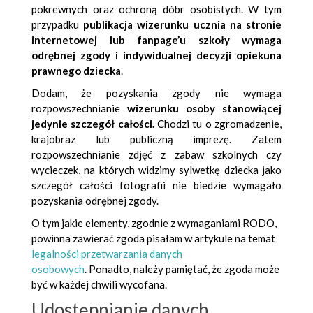
pokrewnych oraz ochroną dóbr osobistych. W tym
przypadku
publikacja wizerunku ucznia na stronie
internetowej lub fanpage’u szkoły wymaga
odrębnej zgody i indywidualnej decyzji opiekuna
prawnego dziecka
.
Dodam, że pozyskania zgody nie wymaga
rozpowszechnianie
wizerunku osoby stanowiącej
jedynie szczegół całości.
Chodzi tu o zgromadzenie,
krajobraz lub publiczną imprezę. Zatem
rozpowszechnianie zdjęć z zabaw szkolnych czy
wycieczek, na których widzimy sylwetkę dziecka jako
szczegół całości fotografii nie biedzie wymagało
pozyskania odrębnej zgody.
O tym jakie elementy, zgodnie z wymaganiami RODO,
powinna zawierać zgoda pisałam w artykule na temat
legalności przetwarzania danych
osobowych
. Ponadto, należy pamiętać, że zgoda może
być w każdej chwili wycofana.
Udostępnianie danych