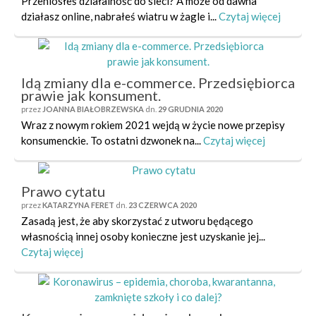
Przeniosłeś działalność do sieci? A może od dawna
działasz online, nabrałeś wiatru w żagle i...
Czytaj więcej
Idą zmiany dla e-commerce. Przedsiębiorca
prawie jak konsument.
przez
JOANNA BIAŁOBRZEWSKA
dn.
29 GRUDNIA 2020
Wraz z nowym rokiem 2021 wejdą w życie nowe przepisy
konsumenckie. To ostatni dzwonek na...
Czytaj więcej
Prawo cytatu
przez
KATARZYNA FERET
dn.
23 CZERWCA 2020
Zasadą jest, że aby skorzystać z utworu będącego
własnością innej osoby konieczne jest uzyskanie jej...
Czytaj więcej