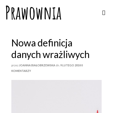
Prawownia
Nowa definicja
danych wrażliwych
przez
JOANNA BIAŁOBRZEWSKA
dn.
9 LUTEGO 2018
0
KOMENTARZY