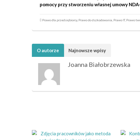
pomocy przy stworzeniu własnej umowy NDA
Prawo dla przedsiębiorcy
,
Prawo do dszkodowania
,
Prawo IT
,
Prawo tw
O autorze
Najnowsze wpisy
Joanna Białobrzewska