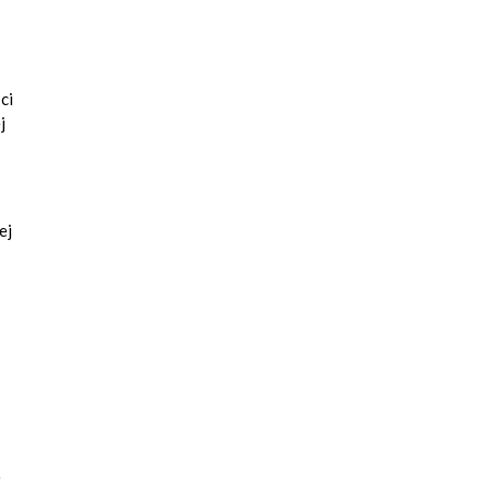
ci
j
ej
j