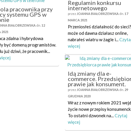
Regulamin konkursu
internetowego
ola pracownika przy
cy systemu GPS w
przez
JOANNA BIAŁOBRZEWSKA
dn.
17
onie
MARCA 2021
NNA BIAŁOBRZEWSKA
dn.
12
Przeniosłeś działalność do sieci
 2021
może od dawna działasz online,
aca zdalna i hybrydowa
nabrałeś wiatru w żagle i...
Czyta
ły być domeną programistów.
więcej
lu już dziwi, że pracownik...
więcej
Idą zmiany dla e-
commerce. Przedsiębio
prawie jak konsument.
przez
JOANNA BIAŁOBRZEWSKA
dn.
29
GRUDNIA 2020
Wraz z nowym rokiem 2021 wej
życie nowe przepisy konsumenck
To ostatni dzwonek na...
Czytaj
więcej