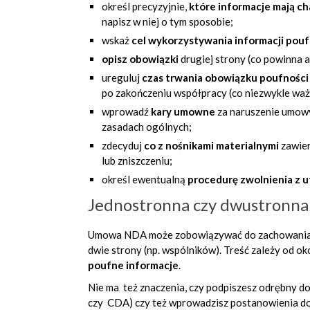
określ precyzyjnie,
które informacje mają c
napisz w niej o tym sposobie;
wskaż
cel wykorzystywania informacji pou
opisz obowiązki
drugiej strony
(co powinna a
ureguluj
czas trwania obowiązku poufnośc
po zakończeniu współpracy (co niezwykle wa
wprowadź
kary umowne
za naruszenie umo
zasadach ogólnych;
zdecyduj
co z
nośnikami materialnymi
zawier
lub zniszczeniu;
określ ewentualną
procedurę zwolnienia z u
Jednostronna czy dwustronna
Umowa NDA może zobowiązywać do zachowania w
dwie strony (np. wspólników). Treść zależy od ok
poufne informacje
.
Nie ma też znaczenia, czy podpiszesz
odrębny d
czy CDA) czy też wprowadzisz
postanowienia do