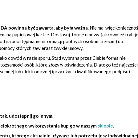
 NDA
powinna być zawarta, aby była ważna
. N
ie ma więc koniecznoś
m na papierowej kartce.
Dostosuj formę umowy, jak również tryb je
ód na udostępnianie informacji poufnych osobom trzecim) do
 pomocy których zawierasz zwykle umowy.
jako dowód w razie sporu
.
Stąd wybrana przez Ciebie forma nie
 i tożsamości osób, które złożyły oświadczenia. Dlatego też najczęści
emnej lub elektronicznej (przy użyciu kwalifikowanego podpisu).
 tak, udostępnij go innym.
ielokrotnego wykorzystania kup go w naszym
sklepie
.
entu, którego aktualnie używasz lub
potrzebujesz indywidualne