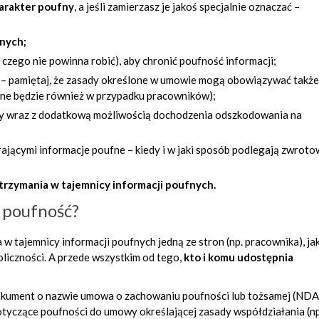
harakter poufny
, a jeśli zamierzasz je jakoś specjalnie oznaczać –
fnych;
 czego nie powinna robić), aby chronić poufność informacji;
i
–
pamiętaj, że zasady określone w umowie mogą obowiązywać także
żne będzie również w przypadku pracowników);
wy
wraz z dodatkową możliwością dochodzenia odszkodowania na
ającymi informacje poufne – kiedy i w jaki sposób podlegają zwroto
trzymania w tajemnicy informacji poufnych.
 poufność?
 tajemnicy informacji poufnych jedną
ze stron (np. pracownika), jak
oliczności. A przede wszystkim od tego,
kto i komu udostępnia
okument
o nazwie umowa o zachowaniu poufności lub tożsamej (NDA
tyczące poufności do umowy określającej zasady współdziałania
(n