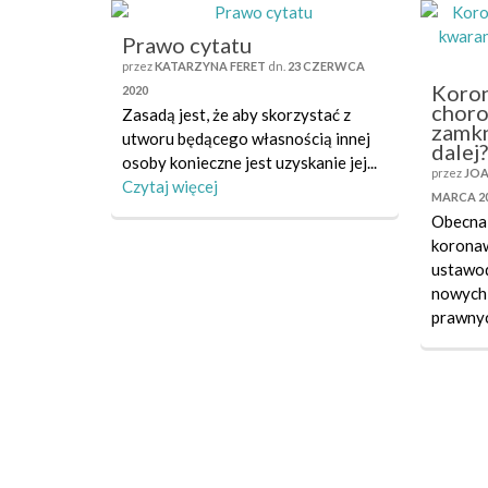
Prawo cytatu
przez
KATARZYNA FERET
dn.
23 CZERWCA
Koron
2020
choro
Zasadą jest, że aby skorzystać z
zamkn
utworu będącego własnością innej
dalej
osoby konieczne jest uzyskanie jej...
przez
JOA
Czytaj więcej
MARCA 2
Obecna 
koronaw
ustawo
nowych,
prawnyc