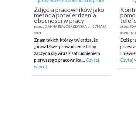
Zdjęcia pracowników jako
Kontr
metoda potwierdzenia
pomo
obecności w pracy
telef
przez
JOANNA BIAŁOBRZEWSKA
dn.
17 MAJA
przez
JOA
2021
KWIETNIA
Znam takich, którzy twierdzą, że
Dziś pr
„prawdziwe” prowadzenie firmy
przesta
zaczyna się wraz z zatrudnieniem
I niewie
pierwszego pracownika....
Czytaj
Czytaj 
więcej