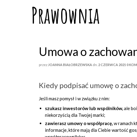
Prawownia
Umowa o zachowani
przez
JOANNA BIAŁOBRZEWSKA
dn.
2 CZERWCA 2021
0 KO
Kiedy podpisać
umowę o zach
Jeśli masz pomysł i w związku z nim:
szukasz inwestorów lub
wspólników,
ale bo
niekorzyścią dla Twojej marki;
zawierasz umowy o współpracę
,
w ramach kt
informacje, które mają dla Ciebie wartość g
współpracowników;