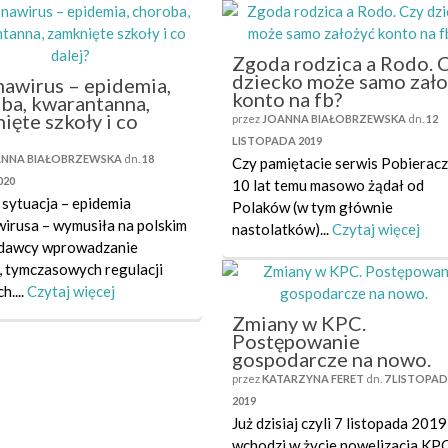
Zgoda rodzica a Rodo. 
dziecko może samo zało
awirus – epidemia,
konto na fb?
ba, kwarantanna,
ięte szkoły i co
przez
JOANNA BIAŁOBRZEWSKA
dn.
12
?
LISTOPADA 2019
NNA BIAŁOBRZEWSKA
dn.
18
Czy pamiętacie serwis Pobierac
020
10 lat temu masowo żądał od
sytuacja – epidemia
Polaków (w tym głównie
irusa – wymusiła na polskim
nastolatków)...
Czytaj więcej
dawcy wprowadzanie
 tymczasowych regulacji
h....
Czytaj więcej
Zmiany w KPC.
Postępowanie
gospodarcze na nowo.
przez
KATARZYNA FERET
dn.
7 LISTOPA
2019
Już dzisiaj czyli 7 listopada 2019 
wchodzi w życie nowelizacja KPC