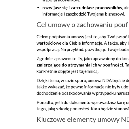
rozwijasz się i zatrudniasz pracowników,
al
informacje i zaszkodzić Twojemu biznesowi.
Cel
umowy o zachowaniu pouf
Celem podpisania umowy jest to, aby Twój wspól
wartościowe dla Ciebie informacje. A także, aby 
współpracą. Na przykład: pożytkując Twoje badan
Zgodnie z prawem to Ty, jako uprawniony do korz
zmierzające do utrzymania ich w poufności
. T
konkretnie objęte jest tajemnicą.
Dzięki temu, w razie sporu, umowa NDA będzie d
także wykazać, że pewne
informacje nie były udo
dochodzenie odszkodowania w przypadku narusze
Ponadto, jeśli do dokumentu wprowadzisz karę 
tego, jaką szkodę poniosłeś. Kara będzie stano
Kluczowe elementy umowy N