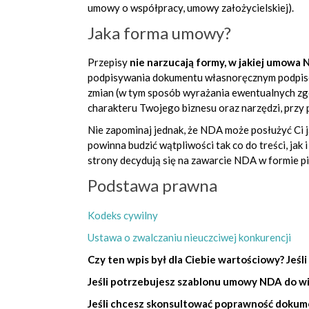
umowy o współpracy, umowy założycielskiej).
Jaka forma umowy?
Przepisy
nie narzucają formy, w jakiej umowa
podpisywania dokumentu
własnoręcznym podpise
zmian
(w tym sposób wyrażania ewentualnych zg
charakteru Twojego biznesu oraz narzędzi, przy
Nie zapominaj jednak, że NDA może posłużyć Ci 
powinna budzić wątpliwości tak co do treści, jak
strony decydują się na zawarcie
NDA w formie pis
Podstawa prawna
Kodeks cywilny
Ustawa o zwalczaniu nieuczciwej konkurencji
Czy ten wpis był dla Ciebie wartościowy? Jeśli
Jeśli potrzebujesz szablonu umowy NDA do w
Jeśli chcesz skonsultować poprawność dokum