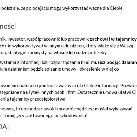
e boisz się, że po odejściu mogą wykorzystać ważne dla Ciebie
ności
nik, inwestor, współpracownik lub pracownik
zachował
w tajemnicy
ich nie wykorzystywał w innym celu niż ten, który wiąże się z Waszą
ia, strategie i pomysły na własne lub cudze potrzeby.
ystania z informacji lub rozporządzania nimi,
musisz podjąć
działan
akim działaniem będzie spisanie umowy i określenie w niej co
owodem dbałości o poufność ważnych dla Ciebie informacji. Pozwoli
stępniane na użytek innych osób i firm. Ostatecznie umowa ułatwi Ci
nia tajemnicy przedsiębiorstwa.
umowną, to dochodząc swoich praw nie
będziesz musiał wykazywać
wić formę „zryczałtowanego odszkodowania”.
DA: