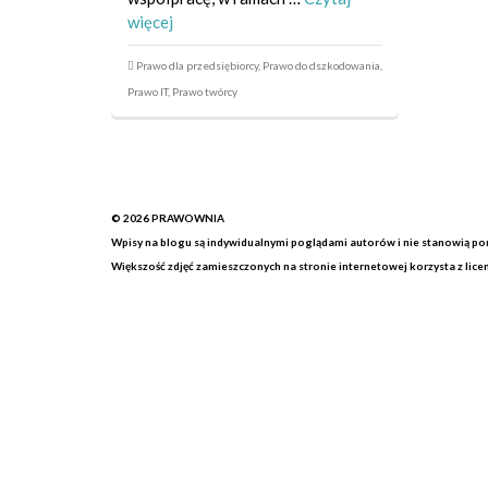
więcej
Prawo dla przedsiębiorcy
,
Prawo do dszkodowania
,
Prawo IT
,
Prawo twórcy
© 2026
PRAWOWNIA
Wpisy na blogu są indywidualnymi poglądami autorów i nie stanowią por
Większość zdjęć zamieszczonych na stronie internetowej korzysta z lic