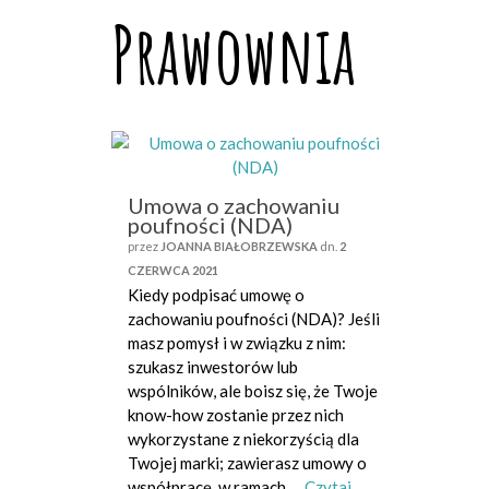
Prawownia
Umowa o zachowaniu
poufności (NDA)
przez
JOANNA BIAŁOBRZEWSKA
dn.
2
CZERWCA 2021
Kiedy podpisać umowę o
zachowaniu poufności (NDA)? Jeśli
masz pomysł i w związku z nim:
szukasz inwestorów lub
wspólników, ale boisz się, że Twoje
know-how zostanie przez nich
wykorzystane z niekorzyścią dla
Twojej marki; zawierasz umowy o
współpracę, w ramach …
Czytaj