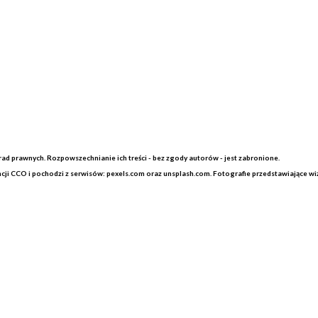
ad prawnych. Rozpowszechnianie ich treści - bez zgody autorów - jest zabronione.
encji CCO i pochodzi z serwisów: pexels.com oraz unsplash.com. Fotografie przedstawiające 