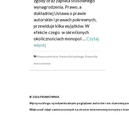
zgody oraz zapłata stosownego
wynagrodzenia. Prawo, a
dokładniej Ustawa o prawie
autorskim i prawach pokrewnych,
przewiduje kilka wyjątków. W
efekcie czego w określonych
okolicznościach monopol …
Czytaj
więcej
Prawo autorskie
,
Prawo dla każdego
,
Prawo dla
konsumenta
© 2026
PRAWOWNIA
Wpisy na blogu są indywidualnymi poglądami autorów i nie stanowią por
Większość zdjęć zamieszczonych na stronie internetowej korzysta z lic