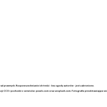
ad prawnych. Rozpowszechnianie ich treści - bez zgody autorów - jest zabronione.
encji CCO i pochodzi z serwisów: pexels.com oraz unsplash.com. Fotografie przedstawiające 