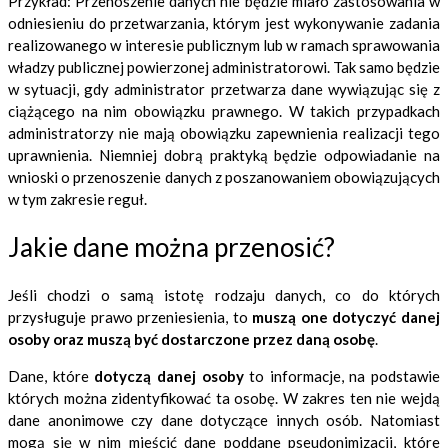
Przykład: Przenoszenie danych nie będzie miało zastosowania w
odniesieniu do przetwarzania, którym jest wykonywanie zadania
realizowanego w interesie publicznym lub w ramach sprawowania
władzy publicznej powierzonej administratorowi. Tak samo będzie
w sytuacji, gdy administrator przetwarza dane wywiązując się z
ciążącego na nim obowiązku prawnego. W takich przypadkach
administratorzy nie mają obowiązku zapewnienia realizacji tego
uprawnienia. Niemniej dobrą praktyką będzie odpowiadanie na
wnioski o przenoszenie danych z poszanowaniem obowiązujących
w tym zakresie reguł.
Jakie dane można przenosić?
Jeśli chodzi o samą istotę rodzaju danych, co do których
przysługuje prawo przeniesienia, to
muszą one dotyczyć danej
osoby oraz muszą być dostarczone przez daną osobę
.
Dane, które
dotyczą danej osoby
to informacje, na podstawie
których można zidentyfikować ta osobę. W zakres ten nie wejdą
dane anonimowe czy dane dotyczące innych osób. Natomiast
mogą się w nim mieścić dane poddane pseudonimizacji, które