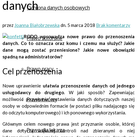
danych
Ochrona danych osobowych
przez
Joanna Białobrzewska
dn.
5 marca 2018
Brak komentarzy
RODO wprowadza nowe prawo do przenoszenia
Prawo autorskie
danych.
Co to oznacza oraz komu i czemu ma służyć? Jakie
dane mogą zostać przeniesione? Jakie nowe obowiązki
spadną na administratorów?
Prawo pracy
Cel przenoszenia
Nowe uprawnienie
ułatwia przenoszenie danych od jednego
usługodawcy do drugiego
. W jaki sposób? Zapewniając
Prawo twórcy
możliwość pozyskania zestawienia danych dotyczących naszej
osoby w odpowiednim formacie (w postaci pliku nadającego się
do odczytu komputerowego) i ich ponownego wykorzystania.
Głównym celem nowego prawa jest przyznanie osobie, której
Prawo dla lekarza
dane dotyczą większej kontroli nad zbieranymi o niej