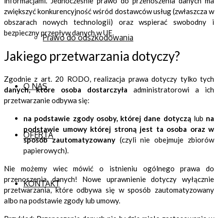
informacjami. Jednocześnie prawo do przenoszenia danych ma
zwiększyć konkurencyjność wśród dostawców usług (zwłaszcza w
obszarach nowych technologii) oraz wspierać swobodny i
bezpieczny przepływ danych w UE.
Prawo do odszkodowania
Jakiego przetwarzania dotyczy?
Zgodnie z art. 20 RODO, realizacja prawa dotyczy tylko tych
O NAS
danych, które osoba dostarczyła
administratorowi a ich
przetwarzanie odbywa się:
na podstawie zgody osoby, której dane dotyczą
lub
na
podstawie umowy której stroną jest ta osoba oraz
w
OFERTA
sposób zautomatyzowany
(czyli nie obejmuje zbiorów
papierowych).
Nie możemy wiec mówić o istnieniu ogólnego prawa do
przenoszenia danych! Nowe uprawnienie dotyczy wyłącznie
KONTAKT
przetwarzania, które odbywa się w sposób zautomatyzowany
albo na podstawie zgody lub umowy.